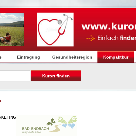
e
Eintragung
Gesundheitsregion
Kompaktkur
n
RKETING
h