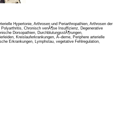
rielle Hypertonie, Arthrosen und Periarthropathien, Arthrosen der
Polyarthritis, Chronisch venÃ¶se Insuffizienz, Degenerative
nische Dorsopathien, DurchblutungsstÃ¶rungen,
leiden, Kreislauferkrankungen, Ã–deme, Periphere arterielle
che Erkrankungen, Lymphstau, vegetative Fehlregulation,