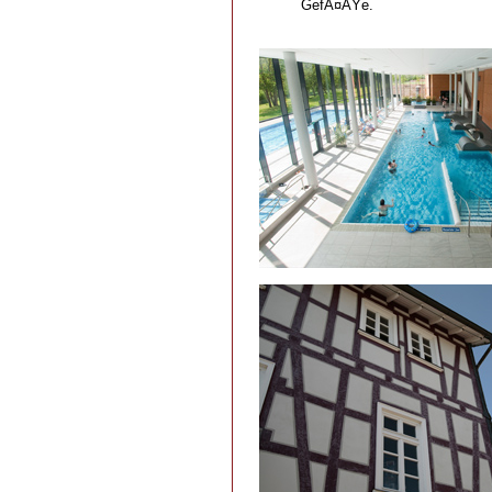
GefÃ¤ÃŸe.