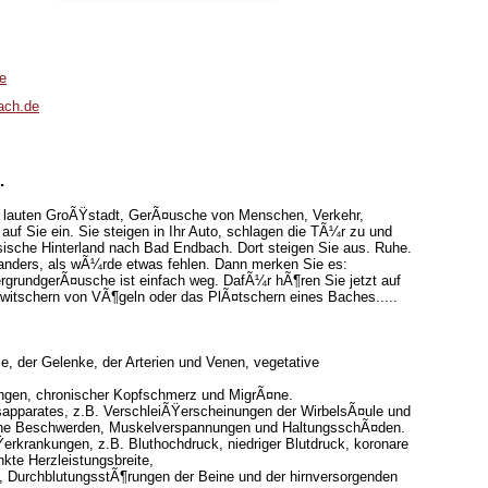
e
ach.de
…
iner lauten GroÃŸstadt, GerÃ¤usche von Menschen, Verkehr,
uf Sie ein. Sie steigen in Ihr Auto, schlagen die TÃ¼r zu und
sische Hinterland nach Bad Endbach. Dort steigen Sie aus. Ruhe.
r anders, als wÃ¼rde etwas fehlen. Dann merken Sie es:
ntergrundgerÃ¤usche ist einfach weg. DafÃ¼r hÃ¶ren Sie jetzt auf
witschern von VÃ¶geln oder das PlÃ¤tschern eines Baches.....
, der Gelenke, der Arterien und Venen, vegetative
ngen, chronischer Kopfschmerz und MigrÃ¤ne.
pparates, z.B. VerschleiÃŸerscheinungen der WirbelsÃ¤ule und
che Beschwerden, Muskelverspannungen und HaltungsschÃ¤den.
erkrankungen, z.B. Bluthochdruck, niedriger Blutdruck, koronare
kte Herzleistungsbreite,
 DurchblutungsstÃ¶rungen der Beine und der hirnversorgenden