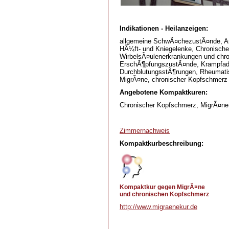
Indikationen - Heilanzeigen:
allgemeine SchwÃ¤chezustÃ¤nde, Arte
HÃ¼ft- und Kniegelenke, Chronische 
WirbelsÃ¤ulenerkrankungen und chro
ErschÃ¶pfungszustÃ¤nde, Krampfader
DurchblutungsstÃ¶rungen, Rheumatis
MigrÃ¤ne, chronischer Kopfschmerz
Angebotene Kompaktkuren:
Chronischer Kopfschmerz, MigrÃ¤ne
Zimmernachweis
Kompaktkurbeschreibung:
Kompaktkur gegen MigrÃ¤ne
und chronischen Kopfschmerz
http://www.migraenekur.de