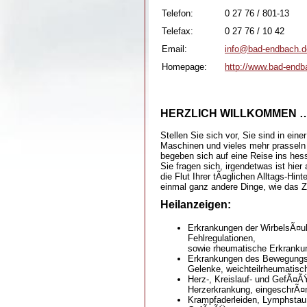
Telefon:
0 27 76 / 801-13
Telefax:
0 27 76 / 10 42
Email:
info@bad-endbach.d
Homepage:
http://www.bad-endb
HERZLICH WILLKOMMEN 
Stellen Sie sich vor, Sie sind in e
Maschinen und vieles mehr prasseln a
begeben sich auf eine Reise ins hes
Sie fragen sich, irgendetwas ist hie
die Flut Ihrer tÃ¤glichen Alltags-Hi
einmal ganz andere Dinge, wie das Z
Heilanzeigen:
Erkrankungen der WirbelsÃ¤ule
Fehlregulationen,
sowie rheumatische Erkranku
Erkrankungen des Bewegungsa
Gelenke, weichteilrheumatis
Herz-, Kreislauf- und GefÃ¤ÃŸ
Herzerkrankung, eingeschrÃ¤n
Krampfaderleiden, Lymphstau,