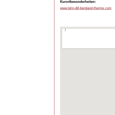
Kurortbesonderheiten:
www.lahn-dill-bergland-therme.com